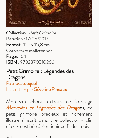
Collection
:
Petit Grimoire
Parution
: 17/05/2017
Format
: 11,5 x 15,8 cm
Couverture molletonnée
Pages
: 64
ISBN
:
9782370510266
Petit Grimoire :
Légendes des
Dragons
Patrick Jézéquel
Illustration par
Séverine Pineaux
Morceaux choisis extraits de l'ouvrage
Merveilles et Légendes des Drago
ns
,
ce
petit grimoire précieux et richement
illustré s'inscrit dans une collection « clin
d’œil » destinée à s’enrichir au fil des mois.