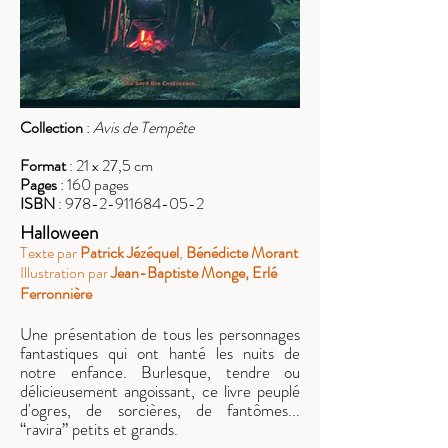
Collection
:
Avis de Tempête
Format
: 21 x 27,5 cm
Pages
: 160 pages
ISBN
:
978-2-911684-05-2
Halloween
Texte par
Patrick Jézéquel
,
Bénédicte Morant
Illustration pa
Jean-Baptiste Monge,
Erlé
r
Ferronnière
Une présentation de tous les personnages
fantastiques qui ont hanté les nuits de
notre enfance. Burlesque, tendre ou
délicieusement angoissant, ce livre peuplé
d'ogres, de sorcières, de fantômes...
“ravira” petits et grands.