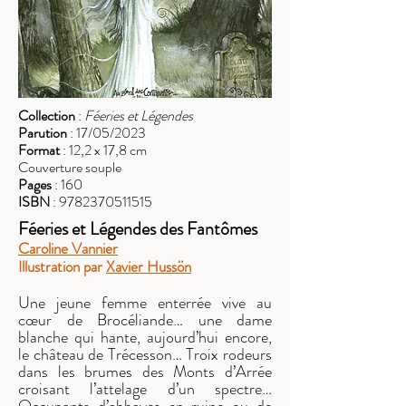
Collection
:
Féeries et Légendes
Parution
: 17/05/2023
Format
: 12,2 x 17,8 cm
Couverture souple
Pages
: 160
ISBN
:
9782370511515
Féeries et Légendes
des Fantômes
Caroline Vannier
Illustration par
Xavier Hussön
Une jeune femme enterrée vive au
cœur de Brocéliande… une dame
blanche qui hante, aujourd’hui encore,
le château de Trécesson… Troix rodeurs
dans les brumes des Monts d’Arrée
croisant l’attelage d’un spectre…