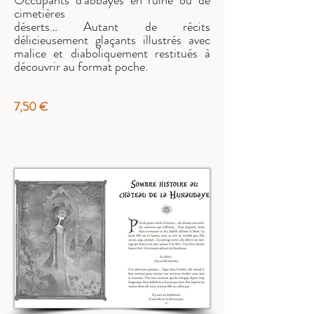
Occupants d’abbayes en ruine ou de
cimetières
déserts… Autant de récits
délicieusement glaçants illustrés avec
malice et diaboliquement restitués à
découvrir au format poche.
7,50 €